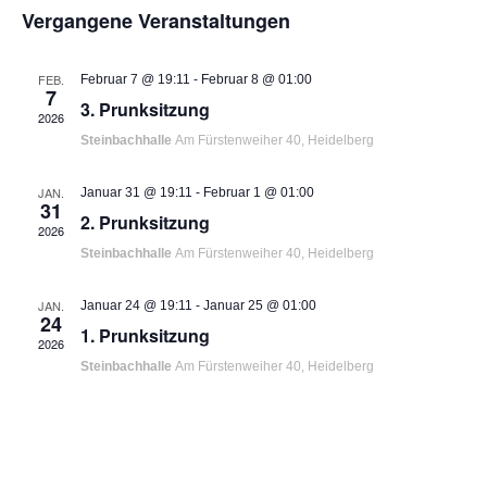
Suche
Nav
Vergangene Veranstaltungen
wählen.
und
Ansich
FEB.
Februar 7 @ 19:11
-
Februar 8 @ 01:00
7
Naviga
3. Prunksitzung
2026
Steinbachhalle
Am Fürstenweiher 40, Heidelberg
JAN.
Januar 31 @ 19:11
-
Februar 1 @ 01:00
31
2. Prunksitzung
2026
Steinbachhalle
Am Fürstenweiher 40, Heidelberg
JAN.
Januar 24 @ 19:11
-
Januar 25 @ 01:00
24
1. Prunksitzung
2026
Steinbachhalle
Am Fürstenweiher 40, Heidelberg